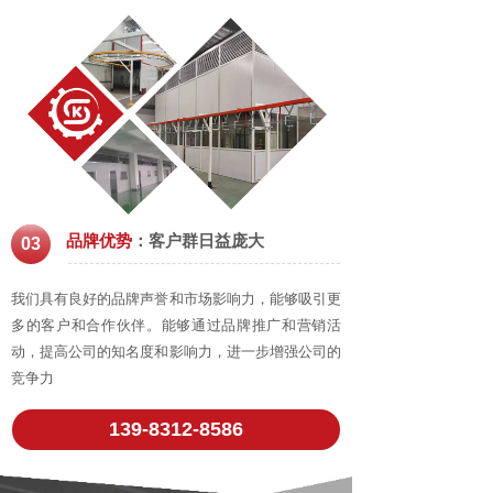
品牌优势
：客户群日益庞大
03
我们具有良好的品牌声誉和市场影响力，能够吸引更
多的
客户和合作伙伴。能够通过品牌推广和营销活
动，提高公司的知名度
和影响力，进一步增强公司的
竞争力
139-8312-8586