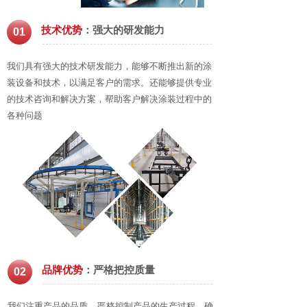
技术优势
：强大的研发能力
01
我们具有强大的技术研发能力，能够不断推出新的涂
装设备和技术，以满足客户的需求。还能够提供专业
的技术咨询和解决方案，帮助客户解决
涂装过程中的
各种问题
品牌优势
：严格把控质量
02
我们注重产品的品质，严格控制产品的生产过程，确