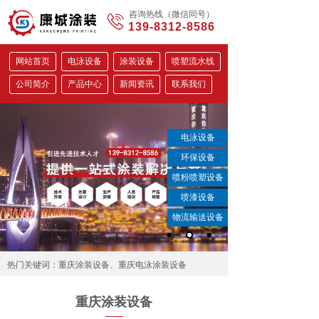
咨询热线（微信同号）
139-8312-8586
网站首页
电泳设备
涂装设备
喷塑流水线
公司简介
产品中心
新闻资讯
联系我们
电泳设备
环保设备
喷粉喷塑设备
喷漆设备
物流输送设备
热门关键词：
重庆涂装设
备、
重庆电泳涂装设备
重庆涂装设备