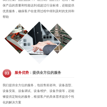
保产品的质量和性能达到或超过行业标准，还能提供
优质服务，确保客户在使用过程中得到及时的支持和
帮助
服务优势
：提供全方位的服务
03
我们提供全方位的服务，包括售前咨询、设备选型、
设备安装、设备调试、设备维护、设备升级等，还能
够提供定制化的服务，根据客户的具体需求提供个性
化的解决方案