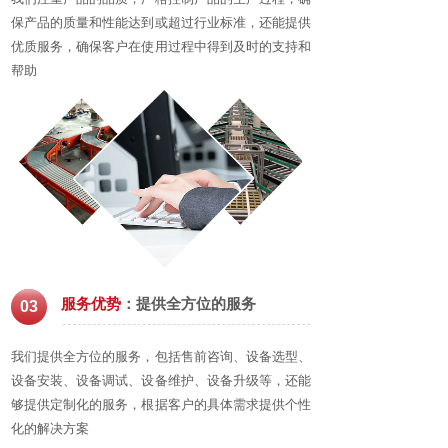
保产品的质量和性能达到或超过行业标准，还能提供
优质服务，确保客户在使用过程中得到及时的支持和
帮助
服务优势
：提供全方位的服务
03
我们提供全方位的服务，包括售前咨询、设备选型、
设备安装、设备调试、设备维护、设备升级等，还能
够提供定制化的服务，根据客户的具体需求提供个性
化的解决方案