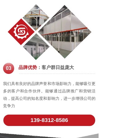
品牌优势
：客户群日益庞大
03
我们具有良好的品牌声誉和市场影响力，能够吸引更
多的
客户和合作伙伴。能够通过品牌推广和营销活
动，提高公司的知名度
和影响力，进一步增强公司的
竞争力
139-8312-8586