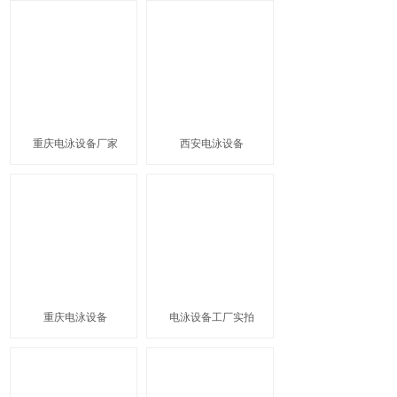
重庆电泳设备厂家
西安电泳设备
重庆电泳设备
电泳设备工厂实拍