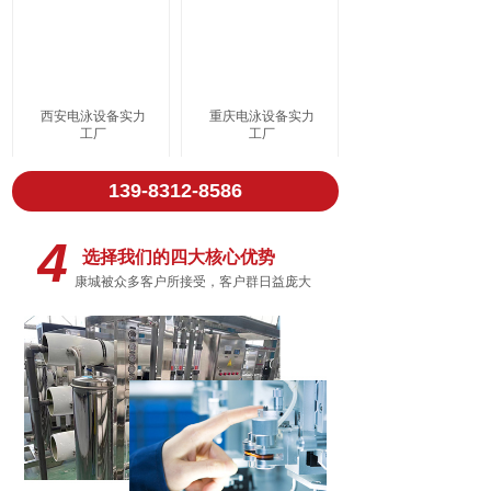
西安电泳设备实力
重庆电泳设备实力
工厂
工厂
139-8312-8586
4
选择我们的四大核心优势
康城被众多客户所接受，客户群日益庞大