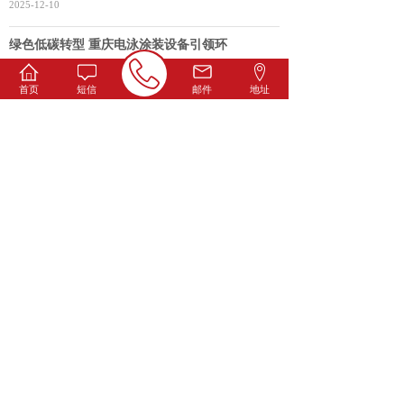
2025-12-10
绿色低碳转型 重庆电泳涂装设备引领环
2025-12-10
首页
短信
邮件
地址
民生场景深耕 重庆电泳涂装设备守护城
2025-12-10
技术革新引领升级 重庆电泳涂装设备铸
2025-12-10
技术迭代升级 重庆涂装设备铸就智能制
2025-12-10
重大工程赋能 重庆涂装设备支撑区域产
2025-12-10